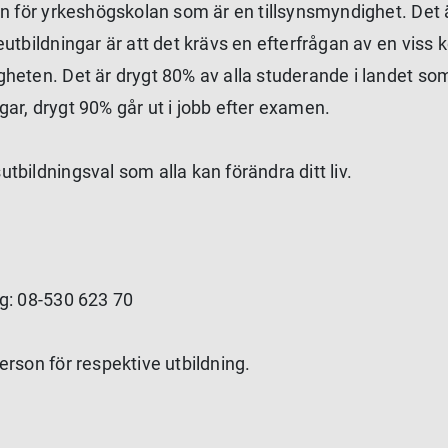
en för yrkeshögskolan som är en tillsynsmyndighet. Det 
eutbildningar är att det krävs en efterfrågan av en viss
gheten. Det är drygt 80% av alla studerande i landet so
ngar, drygt 90% går ut i jobb efter examen.
bildningsval som alla kan förändra ditt liv.
ng: 08-530 623 70
erson för respektive utbildning.