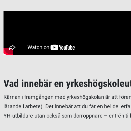
Extern video URL
Vad innebär en yrkeshögskoleut
Kärnan i framgången med yrkeshögskolan är att förena t
lärande i arbete). Det innebär att du får en hel del e
YH-utbildare utan också som dörröppnare – entrén till 