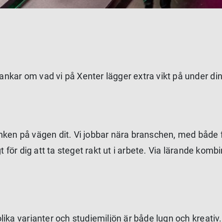
kar om vad vi på Xenter lägger extra vikt på under din 
nken på vägen dit. Vi jobbar nära branschen, med både 
 för dig att ta steget rakt ut i arbete. Via lärande komb
ika varianter och studiemiljön är både lugn och kreativ