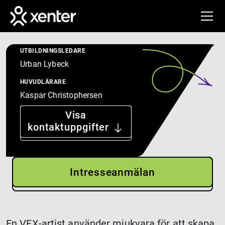
Platsbunden,
STUDIEFORM
Hoppa till huvudinnehåll
100%
Tumba, Stockholm
PLATS
UTBILDNINGSLEDARE
Urban Lybeck
HUVUDLÄRARE
Kaspar Christophersen
Visa
kontaktuppgifter
Intresseanmälan
En VFX-artist använder mjukvara för att skapa