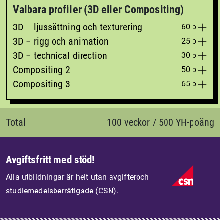
Valbara profiler (3D eller Compositing)
3D – ljussättning och texturering
60 p
3D – rigg och animation
25 p
3D – technical direction
30 p
Compositing 2
50 p
Compositing 3
65 p
Total
100 veckor / 500 YH-poäng
Avgiftsfritt med stöd!
Alla utbildningar är helt utan avgifteroch
studiemedelsberrätigade (CSN).